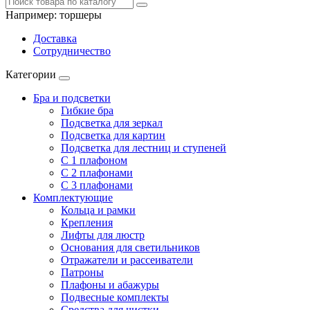
Например:
торшеры
Доставка
Сотрудничество
Категории
Бра и подсветки
Гибкие бра
Подсветка для зеркал
Подсветка для картин
Подсветка для лестниц и ступеней
С 1 плафоном
С 2 плафонами
С 3 плафонами
Комплектующие
Кольца и рамки
Крепления
Лифты для люстр
Основания для светильников
Отражатели и рассеиватели
Патроны
Плафоны и абажуры
Подвесные комплекты
Средства для чистки