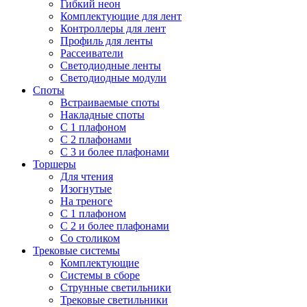
Гибкий неон
Комплектующие для лент
Контроллеры для лент
Профиль для ленты
Рассеиватели
Светодиодные ленты
Светодиодные модули
Споты
Встраиваемые споты
Накладные споты
С 1 плафоном
С 2 плафонами
С 3 и более плафонами
Торшеры
Для чтения
Изогнутые
На треноге
С 1 плафоном
С 2 и более плафонами
Со столиком
Трековые системы
Комплектующие
Системы в сборе
Струнные светильники
Трековые светильники