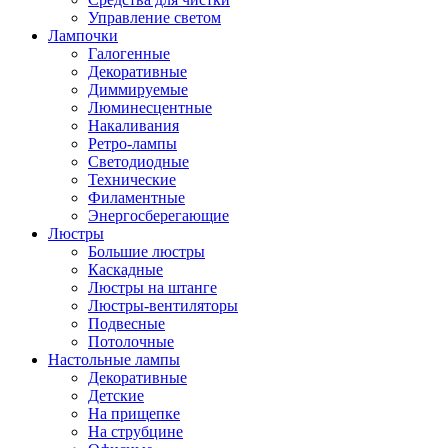
Управление светом
Лампочки
Галогенные
Декоративные
Диммируемые
Люминесцентные
Накаливания
Ретро-лампы
Светодиодные
Технические
Филаментные
Энергосберегающие
Люстры
Большие люстры
Каскадные
Люстры на штанге
Люстры-вентиляторы
Подвесные
Потолочные
Настольные лампы
Декоративные
Детские
На прищепке
На струбцине