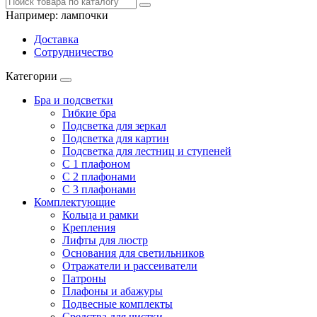
Например:
лампочки
Доставка
Сотрудничество
Категории
Бра и подсветки
Гибкие бра
Подсветка для зеркал
Подсветка для картин
Подсветка для лестниц и ступеней
С 1 плафоном
С 2 плафонами
С 3 плафонами
Комплектующие
Кольца и рамки
Крепления
Лифты для люстр
Основания для светильников
Отражатели и рассеиватели
Патроны
Плафоны и абажуры
Подвесные комплекты
Средства для чистки