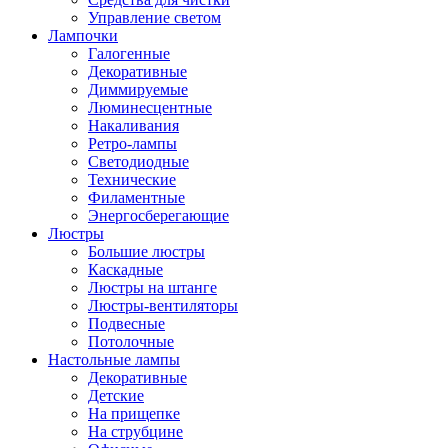
Управление светом
Лампочки
Галогенные
Декоративные
Диммируемые
Люминесцентные
Накаливания
Ретро-лампы
Светодиодные
Технические
Филаментные
Энергосберегающие
Люстры
Большие люстры
Каскадные
Люстры на штанге
Люстры-вентиляторы
Подвесные
Потолочные
Настольные лампы
Декоративные
Детские
На прищепке
На струбцине