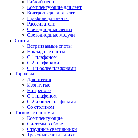
Гибкий неон
Комплектующие для лент
Контроллеры для лент
Профиль для ленты
Рассеиватели
Светодиодные ленты
Светодиодные модули
Споты
Встраиваемые споты
Накладные споты
С 1 плафоном
С 2 плафонами
С 3 и более плафонами
Торшеры
Для чтения
Изогнутые
На треноге
С 1 плафоном
С 2 и более плафонами
Со столиком
Трековые системы
Комплектующие
Системы в сборе
Струнные светильники
Трековые светильники