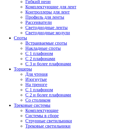
Гибкий неон
Комплектующие для лент
Контроллеры для лент
Профиль для ленты
Рассеиватели
Светодиодные ленты
Светодиодные модули
Споты
Встраиваемые споты
Накладные споты
С 1 плафоном
С 2 плафонами
С 3 и более плафонами
Торшеры
Для чтения
Изогнутые
На треноге
С 1 плафоном
С 2 и более плафонами
Со столиком
Трековые системы
Комплектующие
Системы в сборе
Струнные светильники
Трековые светильники