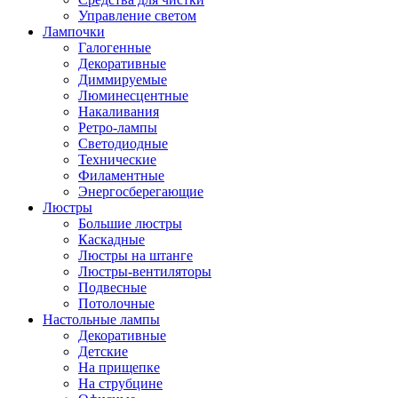
Управление светом
Лампочки
Галогенные
Декоративные
Диммируемые
Люминесцентные
Накаливания
Ретро-лампы
Светодиодные
Технические
Филаментные
Энергосберегающие
Люстры
Большие люстры
Каскадные
Люстры на штанге
Люстры-вентиляторы
Подвесные
Потолочные
Настольные лампы
Декоративные
Детские
На прищепке
На струбцине