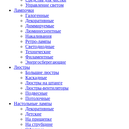
Управление светом
Лампочки
Галогенные
Декоративные
Диммируемые
Люминесцентные
Накаливания
Ретро-лампы
Светодиодные
Технические
Филаментные
Энергосберегающие
Люстры
Большие люстры
Каскадные
Люстры на штанге
Люстры-вентиляторы
Подвесные
Потолочные
Настольные лампы
Декоративные
Детские
На прищепке
На струбцине