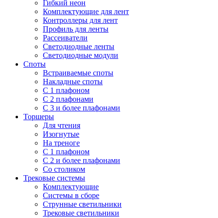
Гибкий неон
Комплектующие для лент
Контроллеры для лент
Профиль для ленты
Рассеиватели
Светодиодные ленты
Светодиодные модули
Споты
Встраиваемые споты
Накладные споты
С 1 плафоном
С 2 плафонами
С 3 и более плафонами
Торшеры
Для чтения
Изогнутые
На треноге
С 1 плафоном
С 2 и более плафонами
Со столиком
Трековые системы
Комплектующие
Системы в сборе
Струнные светильники
Трековые светильники