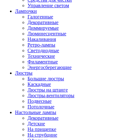
Управление светом
Лампочки
Галогенные
Декоративные
Диммируемые
Люминесцентные
Накаливания
Ретро-лампы
Светодиодные
Технические
Филаментные
Энергосберегающие
Люстры
Большие люстры
Каскадные
Люстры на штанге
Люстры-вентиляторы
Подвесные
Потолочные
Настольные лампы
Декоративные
Детские
На прищепке
На струбцине