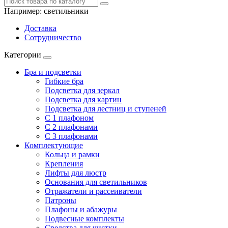
Например:
светильники
Доставка
Сотрудничество
Категории
Бра и подсветки
Гибкие бра
Подсветка для зеркал
Подсветка для картин
Подсветка для лестниц и ступеней
С 1 плафоном
С 2 плафонами
С 3 плафонами
Комплектующие
Кольца и рамки
Крепления
Лифты для люстр
Основания для светильников
Отражатели и рассеиватели
Патроны
Плафоны и абажуры
Подвесные комплекты
Средства для чистки