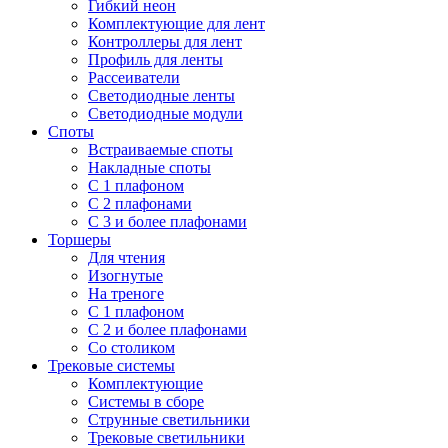
Гибкий неон
Комплектующие для лент
Контроллеры для лент
Профиль для ленты
Рассеиватели
Светодиодные ленты
Светодиодные модули
Споты
Встраиваемые споты
Накладные споты
С 1 плафоном
С 2 плафонами
С 3 и более плафонами
Торшеры
Для чтения
Изогнутые
На треноге
С 1 плафоном
С 2 и более плафонами
Со столиком
Трековые системы
Комплектующие
Системы в сборе
Струнные светильники
Трековые светильники