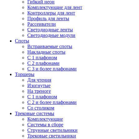
Гибкий неон
Комплектующие для лент
Контроллеры для лент
Профиль для ленты
Рассеиватели
Светодиодные ленты
Светодиодные модули
Споты
Встраиваемые споты
Накладные споты
С 1 плафоном
С 2 плафонами
С 3 и более плафонами
Торшеры
Для чтения
Изогнутые
На треноге
С 1 плафоном
С 2 и более плафонами
Со столиком
Трековые системы
Комплектующие
Системы в сборе
Струнные светильники
Трековые светильники