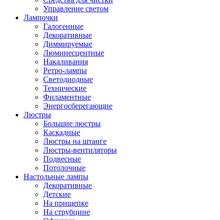
Управление светом
Лампочки
Галогенные
Декоративные
Диммируемые
Люминесцентные
Накаливания
Ретро-лампы
Светодиодные
Технические
Филаментные
Энергосберегающие
Люстры
Большие люстры
Каскадные
Люстры на штанге
Люстры-вентиляторы
Подвесные
Потолочные
Настольные лампы
Декоративные
Детские
На прищепке
На струбцине