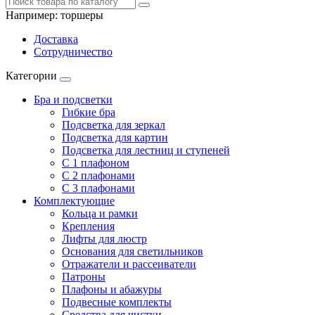
Например:
торшеры
Доставка
Сотрудничество
Категории
Бра и подсветки
Гибкие бра
Подсветка для зеркал
Подсветка для картин
Подсветка для лестниц и ступеней
С 1 плафоном
С 2 плафонами
С 3 плафонами
Комплектующие
Кольца и рамки
Крепления
Лифты для люстр
Основания для светильников
Отражатели и рассеиватели
Патроны
Плафоны и абажуры
Подвесные комплекты
Средства для чистки