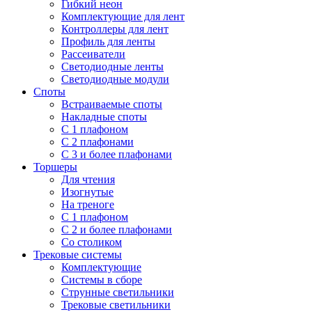
Гибкий неон
Комплектующие для лент
Контроллеры для лент
Профиль для ленты
Рассеиватели
Светодиодные ленты
Светодиодные модули
Споты
Встраиваемые споты
Накладные споты
С 1 плафоном
С 2 плафонами
С 3 и более плафонами
Торшеры
Для чтения
Изогнутые
На треноге
С 1 плафоном
С 2 и более плафонами
Со столиком
Трековые системы
Комплектующие
Системы в сборе
Струнные светильники
Трековые светильники