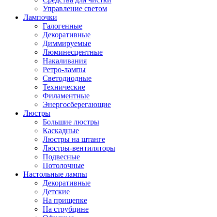
Управление светом
Лампочки
Галогенные
Декоративные
Диммируемые
Люминесцентные
Накаливания
Ретро-лампы
Светодиодные
Технические
Филаментные
Энергосберегающие
Люстры
Большие люстры
Каскадные
Люстры на штанге
Люстры-вентиляторы
Подвесные
Потолочные
Настольные лампы
Декоративные
Детские
На прищепке
На струбцине