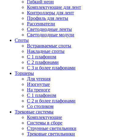
Гибкий неон
Комплектующие для лент
Контроллеры для лент
Профиль для ленты
Рассеиватели
Светодиодные ленты
Светодиодные модули
Споты
Встраиваемые споты
Накладные споты
С 1 плафоном
С 2 плафонами
С 3 и более плафонами
Торшеры
Для чтения
Изогнутые
На треноге
С 1 плафоном
С 2 и более плафонами
Со столиком
Трековые системы
Комплектующие
Системы в сборе
Струнные светильники
Трековые светильники