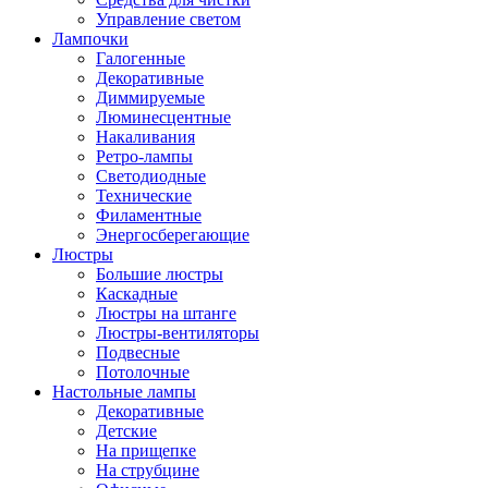
Управление светом
Лампочки
Галогенные
Декоративные
Диммируемые
Люминесцентные
Накаливания
Ретро-лампы
Светодиодные
Технические
Филаментные
Энергосберегающие
Люстры
Большие люстры
Каскадные
Люстры на штанге
Люстры-вентиляторы
Подвесные
Потолочные
Настольные лампы
Декоративные
Детские
На прищепке
На струбцине