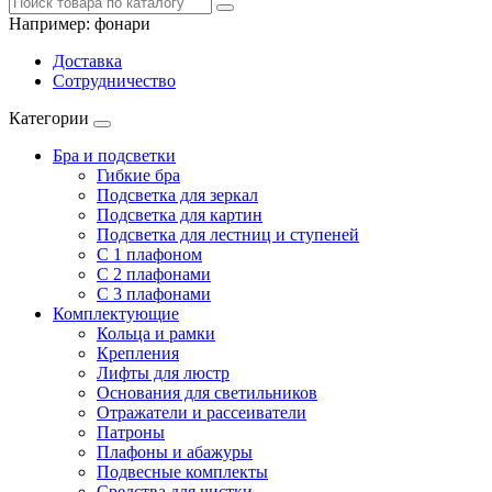
Например:
фонари
Доставка
Сотрудничество
Категории
Бра и подсветки
Гибкие бра
Подсветка для зеркал
Подсветка для картин
Подсветка для лестниц и ступеней
С 1 плафоном
С 2 плафонами
С 3 плафонами
Комплектующие
Кольца и рамки
Крепления
Лифты для люстр
Основания для светильников
Отражатели и рассеиватели
Патроны
Плафоны и абажуры
Подвесные комплекты
Средства для чистки