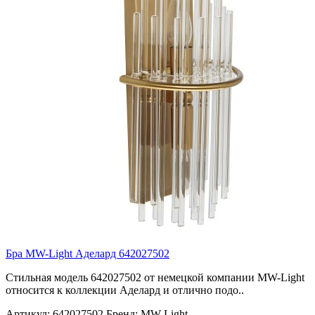
Бра MW-Light Аделард 642027502
Стильная модель 642027502 от немецкой компании MW-Light
относится к коллекции Аделард и отлично подо..
Артикул:
642027502
Бренд:
MW-Light