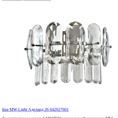
Бра MW-Light Аделард 26 642027601