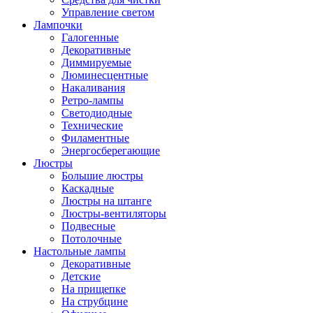
Управление светом
Лампочки
Галогенные
Декоративные
Диммируемые
Люминесцентные
Накаливания
Ретро-лампы
Светодиодные
Технические
Филаментные
Энергосберегающие
Люстры
Большие люстры
Каскадные
Люстры на штанге
Люстры-вентиляторы
Подвесные
Потолочные
Настольные лампы
Декоративные
Детские
На прищепке
На струбцине