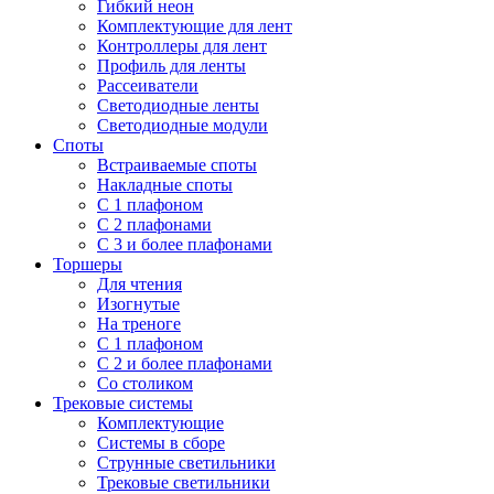
Гибкий неон
Комплектующие для лент
Контроллеры для лент
Профиль для ленты
Рассеиватели
Светодиодные ленты
Светодиодные модули
Споты
Встраиваемые споты
Накладные споты
С 1 плафоном
С 2 плафонами
С 3 и более плафонами
Торшеры
Для чтения
Изогнутые
На треноге
С 1 плафоном
С 2 и более плафонами
Со столиком
Трековые системы
Комплектующие
Системы в сборе
Струнные светильники
Трековые светильники