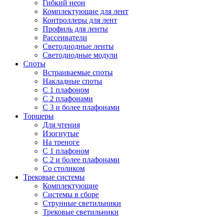
Гибкий неон
Комплектующие для лент
Контроллеры для лент
Профиль для ленты
Рассеиватели
Светодиодные ленты
Светодиодные модули
Споты
Встраиваемые споты
Накладные споты
С 1 плафоном
С 2 плафонами
С 3 и более плафонами
Торшеры
Для чтения
Изогнутые
На треноге
С 1 плафоном
С 2 и более плафонами
Со столиком
Трековые системы
Комплектующие
Системы в сборе
Струнные светильники
Трековые светильники