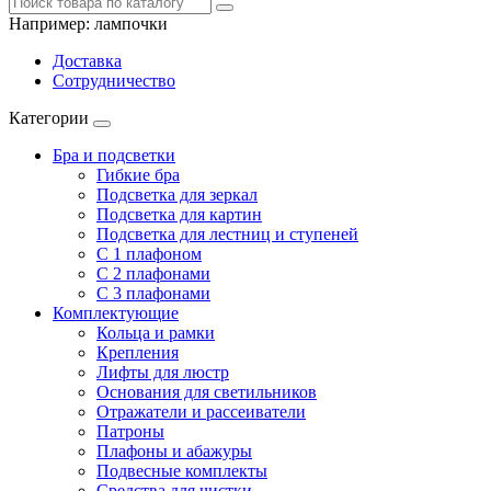
Например:
лампочки
Доставка
Сотрудничество
Категории
Бра и подсветки
Гибкие бра
Подсветка для зеркал
Подсветка для картин
Подсветка для лестниц и ступеней
С 1 плафоном
С 2 плафонами
С 3 плафонами
Комплектующие
Кольца и рамки
Крепления
Лифты для люстр
Основания для светильников
Отражатели и рассеиватели
Патроны
Плафоны и абажуры
Подвесные комплекты
Средства для чистки