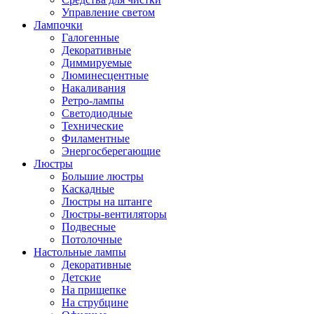
Управление светом
Лампочки
Галогенные
Декоративные
Диммируемые
Люминесцентные
Накаливания
Ретро-лампы
Светодиодные
Технические
Филаментные
Энергосберегающие
Люстры
Большие люстры
Каскадные
Люстры на штанге
Люстры-вентиляторы
Подвесные
Потолочные
Настольные лампы
Декоративные
Детские
На прищепке
На струбцине