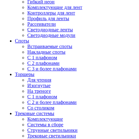
Гибкий неон
Комплектующие для лент
Контроллеры для лент
Профиль для ленты
Рассеиватели
Светодиодные ленты
Светодиодные модули
Споты
Встраиваемые споты
Накладные споты
С 1 плафоном
С 2 плафонами
С 3 и более плафонами
Торшеры
Для чтения
Изогнутые
На треноге
С 1 плафоном
С 2 и более плафонами
Со столиком
Трековые системы
Комплектующие
Системы в сборе
Струнные светильники
Трековые светильники