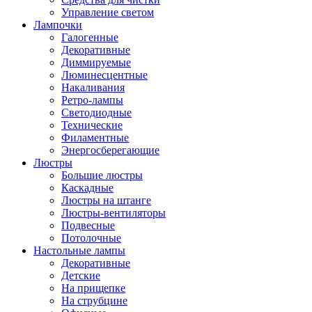
Управление светом
Лампочки
Галогенные
Декоративные
Диммируемые
Люминесцентные
Накаливания
Ретро-лампы
Светодиодные
Технические
Филаментные
Энергосберегающие
Люстры
Большие люстры
Каскадные
Люстры на штанге
Люстры-вентиляторы
Подвесные
Потолочные
Настольные лампы
Декоративные
Детские
На прищепке
На струбцине