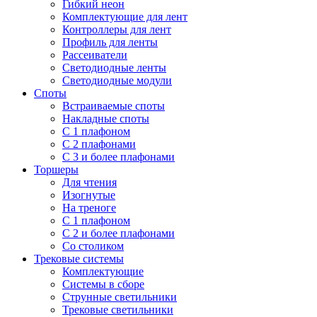
Гибкий неон
Комплектующие для лент
Контроллеры для лент
Профиль для ленты
Рассеиватели
Светодиодные ленты
Светодиодные модули
Споты
Встраиваемые споты
Накладные споты
С 1 плафоном
С 2 плафонами
С 3 и более плафонами
Торшеры
Для чтения
Изогнутые
На треноге
С 1 плафоном
С 2 и более плафонами
Со столиком
Трековые системы
Комплектующие
Системы в сборе
Струнные светильники
Трековые светильники