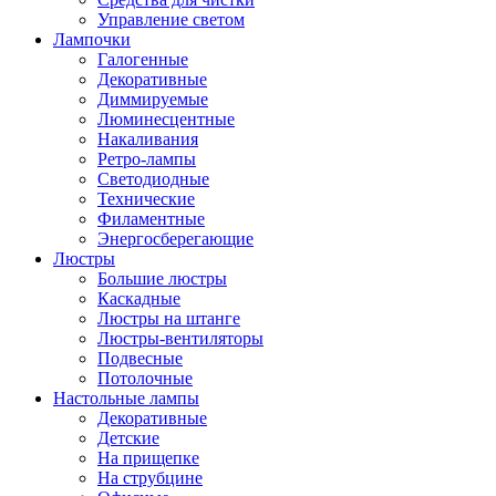
Управление светом
Лампочки
Галогенные
Декоративные
Диммируемые
Люминесцентные
Накаливания
Ретро-лампы
Светодиодные
Технические
Филаментные
Энергосберегающие
Люстры
Большие люстры
Каскадные
Люстры на штанге
Люстры-вентиляторы
Подвесные
Потолочные
Настольные лампы
Декоративные
Детские
На прищепке
На струбцине