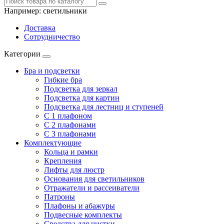
Например:
светильники
Доставка
Сотрудничество
Категории
Бра и подсветки
Гибкие бра
Подсветка для зеркал
Подсветка для картин
Подсветка для лестниц и ступеней
С 1 плафоном
С 2 плафонами
С 3 плафонами
Комплектующие
Кольца и рамки
Крепления
Лифты для люстр
Основания для светильников
Отражатели и рассеиватели
Патроны
Плафоны и абажуры
Подвесные комплекты
Средства для чистки