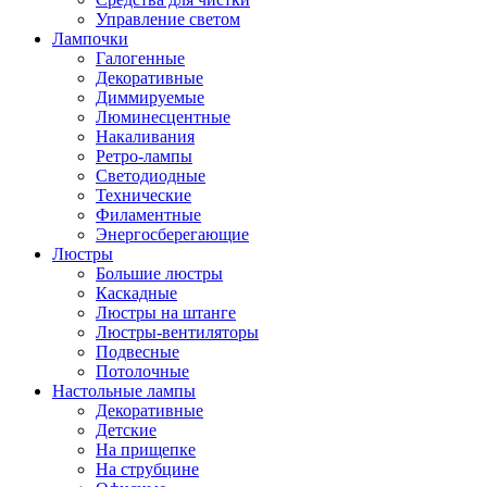
Управление светом
Лампочки
Галогенные
Декоративные
Диммируемые
Люминесцентные
Накаливания
Ретро-лампы
Светодиодные
Технические
Филаментные
Энергосберегающие
Люстры
Большие люстры
Каскадные
Люстры на штанге
Люстры-вентиляторы
Подвесные
Потолочные
Настольные лампы
Декоративные
Детские
На прищепке
На струбцине