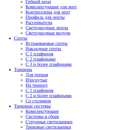
Гибкий неон
Комплектующие для лент
Контроллеры для лент
Профиль для ленты
Рассеиватели
Светодиодные ленты
Светодиодные модули
Споты
Встраиваемые споты
Накладные споты
С 1 плафоном
С 2 плафонами
С 3 и более плафонами
Торшеры
Для чтения
Изогнутые
На треноге
С 1 плафоном
С 2 и более плафонами
Со столиком
Трековые системы
Комплектующие
Системы в сборе
Струнные светильники
Трековые светильники