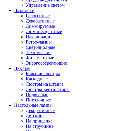
Управление светом
Лампочки
Галогенные
Декоративные
Диммируемые
Люминесцентные
Накаливания
Ретро-лампы
Светодиодные
Технические
Филаментные
Энергосберегающие
Люстры
Большие люстры
Каскадные
Люстры на штанге
Люстры-вентиляторы
Подвесные
Потолочные
Настольные лампы
Декоративные
Детские
На прищепке
На струбцине