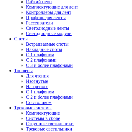
Гибкий неон
Комплектующие для лент
Контроллеры для лент
Профиль для ленты
Рассеиватели
Светодиодные ленты
Светодиодные модули
Споты
Встраиваемые споты
Накладные споты
С 1 плафоном
С 2 плафонами
С 3 и более плафонами
Торшеры
Для чтения
Изогнутые
На треноге
С 1 плафоном
С 2 и более плафонами
Со столиком
Трековые системы
Комплектующие
Системы в сборе
Струнные светильники
Трековые светильники