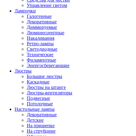
Управление светом
Лампочки
Галогенные
Декоративные
Диммируемые
Люминесцентные
Накаливания
Ретро-лампы
Светодиодные
Технические
Филаментные
Энергосберегающие
Люстры
Большие люстры
Каскадные
Люстры на штанге
Люстры-вентиляторы
Подвесные
Потолочные
Настольные лампы
Декоративные
Детские
На прищепке
На струбцине