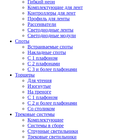
Гибкий неон
Комплектующие для лент
Контроллеры для лент
Профиль для ленты
Рассеиватели
Светодиодные ленты
Светодиодные модули
Споты
Встраиваемые споты
Накладные споты
С 1 плафоном
С 2 плафонами
С 3 и более плафонами
Торшеры
Для чтения
Изогнутые
На треноге
С 1 плафоном
С 2 и более плафонами
Со столиком
Трековые системы
Комплектующие
Системы в сборе
Струнные светильники
Трековые светильники