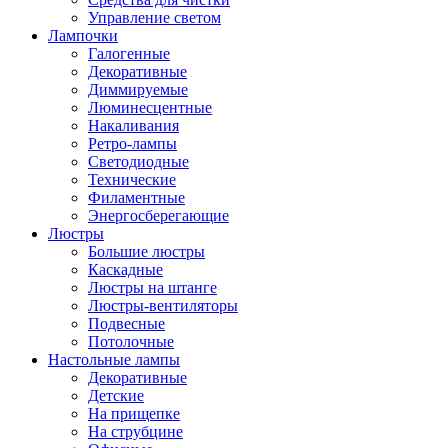
Управление светом
Лампочки
Галогенные
Декоративные
Диммируемые
Люминесцентные
Накаливания
Ретро-лампы
Светодиодные
Технические
Филаментные
Энергосберегающие
Люстры
Большие люстры
Каскадные
Люстры на штанге
Люстры-вентиляторы
Подвесные
Потолочные
Настольные лампы
Декоративные
Детские
На прищепке
На струбцине