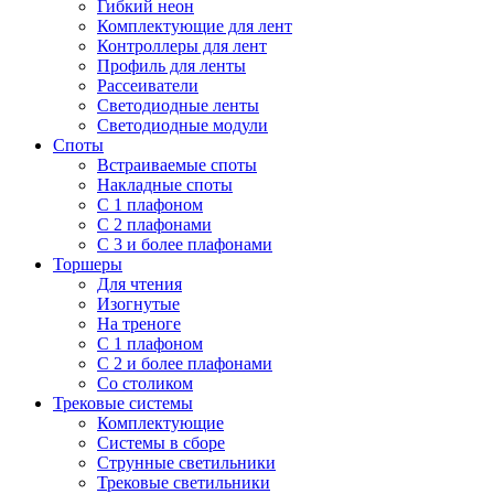
Гибкий неон
Комплектующие для лент
Контроллеры для лент
Профиль для ленты
Рассеиватели
Светодиодные ленты
Светодиодные модули
Споты
Встраиваемые споты
Накладные споты
С 1 плафоном
С 2 плафонами
С 3 и более плафонами
Торшеры
Для чтения
Изогнутые
На треноге
С 1 плафоном
С 2 и более плафонами
Со столиком
Трековые системы
Комплектующие
Системы в сборе
Струнные светильники
Трековые светильники