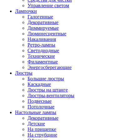
Управление светом
Лампочки
Галогенные
Декоративные
Диммируемые
Люминесцентные
Накаливания
Ретро-лампы
Светодиодные
Технические
Филаментные
Энергосберегающие
Люстры
Большие люстры
Каскадные
Люстры на штанге
Люстры-вентиляторы
Подвесные
Потолочные
Настольные лампы
Декоративные
Детские
На прищепке
На струбцине