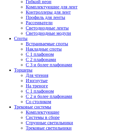
Гибкий неон
Комплектующие для лент
Контроллеры для лент
Профиль для ленты
Рассеиватели
Светодиодные ленты
Светодиодные модули
Споты
Встраиваемые споты
Накладные споты
С 1 плафоном
С 2 плафонами
С 3 и более плафонами
Торшеры
Для чтения
Изогнутые
На треноге
С 1 плафоном
С 2 и более плафонами
Со столиком
Трековые системы
Комплектующие
Системы в сборе
Струнные светильники
Трековые светильники