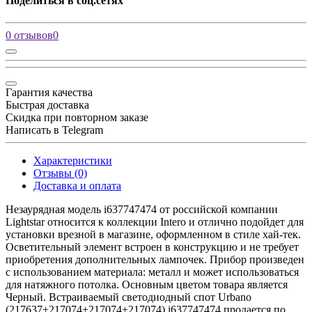
Поделиться в соц.сетях
0 отзывов
0
Гарантия качества
Быстрая доставка
Скидка при повторном заказе
Написать в Telegram
Характеристики
Отзывы (0)
Доставка и оплата
Незаурядная модель i637747474 от российской компании
Lightstar относится к коллекции Intero и отлично подойдет для
установки врезной в магазине, оформленном в стиле хай-тек.
Осветительный элемент встроен в конструкцию и не требует
приобретения дополнительных лампочек. Прибор произведен
с использованием материала: металл и может использоваться
для натяжного потолка. Основным цветом товара является
Черный. Встраиваемый светодиодный спот Urbano
(217637+217074+217074+217074) i637747474 продается по