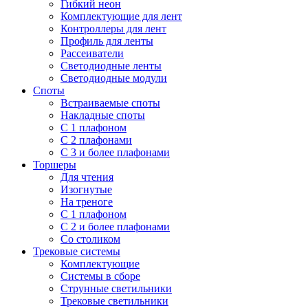
Гибкий неон
Комплектующие для лент
Контроллеры для лент
Профиль для ленты
Рассеиватели
Светодиодные ленты
Светодиодные модули
Споты
Встраиваемые споты
Накладные споты
С 1 плафоном
С 2 плафонами
С 3 и более плафонами
Торшеры
Для чтения
Изогнутые
На треноге
С 1 плафоном
С 2 и более плафонами
Со столиком
Трековые системы
Комплектующие
Системы в сборе
Струнные светильники
Трековые светильники