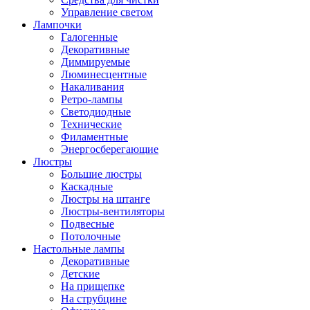
Управление светом
Лампочки
Галогенные
Декоративные
Диммируемые
Люминесцентные
Накаливания
Ретро-лампы
Светодиодные
Технические
Филаментные
Энергосберегающие
Люстры
Большие люстры
Каскадные
Люстры на штанге
Люстры-вентиляторы
Подвесные
Потолочные
Настольные лампы
Декоративные
Детские
На прищепке
На струбцине