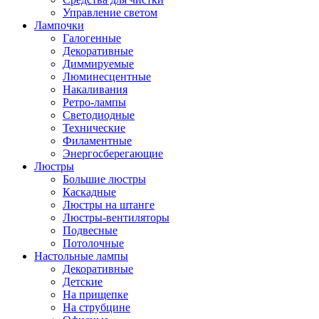
Управление светом
Лампочки
Галогенные
Декоративные
Диммируемые
Люминесцентные
Накаливания
Ретро-лампы
Светодиодные
Технические
Филаментные
Энергосберегающие
Люстры
Большие люстры
Каскадные
Люстры на штанге
Люстры-вентиляторы
Подвесные
Потолочные
Настольные лампы
Декоративные
Детские
На прищепке
На струбцине