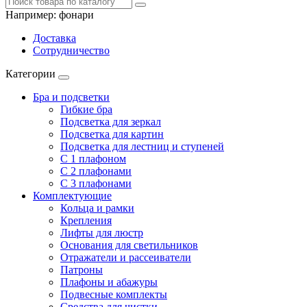
Например:
фонари
Доставка
Сотрудничество
Категории
Бра и подсветки
Гибкие бра
Подсветка для зеркал
Подсветка для картин
Подсветка для лестниц и ступеней
С 1 плафоном
С 2 плафонами
С 3 плафонами
Комплектующие
Кольца и рамки
Крепления
Лифты для люстр
Основания для светильников
Отражатели и рассеиватели
Патроны
Плафоны и абажуры
Подвесные комплекты
Средства для чистки