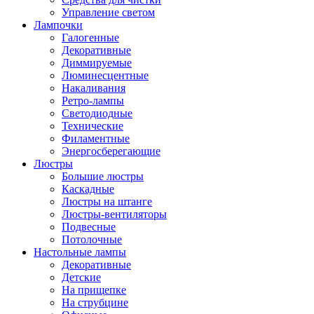
Управление светом
Лампочки
Галогенные
Декоративные
Диммируемые
Люминесцентные
Накаливания
Ретро-лампы
Светодиодные
Технические
Филаментные
Энергосберегающие
Люстры
Большие люстры
Каскадные
Люстры на штанге
Люстры-вентиляторы
Подвесные
Потолочные
Настольные лампы
Декоративные
Детские
На прищепке
На струбцине