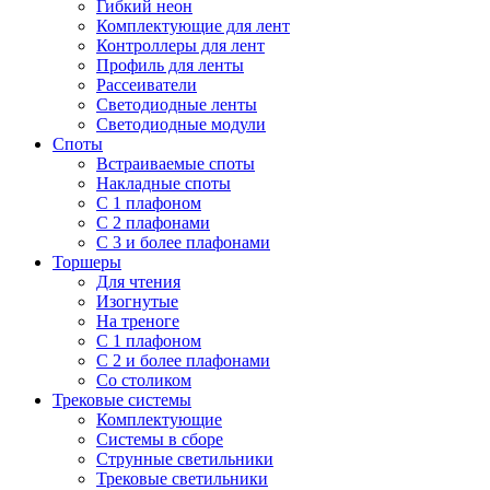
Гибкий неон
Комплектующие для лент
Контроллеры для лент
Профиль для ленты
Рассеиватели
Светодиодные ленты
Светодиодные модули
Споты
Встраиваемые споты
Накладные споты
С 1 плафоном
С 2 плафонами
С 3 и более плафонами
Торшеры
Для чтения
Изогнутые
На треноге
С 1 плафоном
С 2 и более плафонами
Со столиком
Трековые системы
Комплектующие
Системы в сборе
Струнные светильники
Трековые светильники