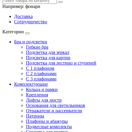
Например:
фонари
Доставка
Сотрудничество
Категории
Бра и подсветки
Гибкие бра
Подсветка для зеркал
Подсветка для картин
Подсветка для лестниц и ступеней
С 1 плафоном
С 2 плафонами
С 3 плафонами
Комплектующие
Кольца и рамки
Крепления
Лифты для люстр
Основания для светильников
Отражатели и рассеиватели
Патроны
Плафоны и абажуры
Подвесные комплекты
Средства для чистки