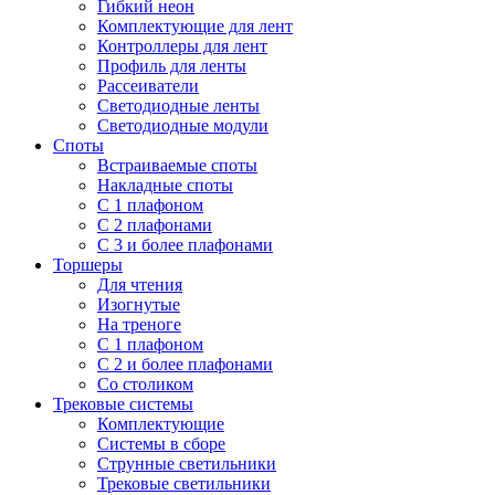
Гибкий неон
Комплектующие для лент
Контроллеры для лент
Профиль для ленты
Рассеиватели
Светодиодные ленты
Светодиодные модули
Споты
Встраиваемые споты
Накладные споты
С 1 плафоном
С 2 плафонами
С 3 и более плафонами
Торшеры
Для чтения
Изогнутые
На треноге
С 1 плафоном
С 2 и более плафонами
Со столиком
Трековые системы
Комплектующие
Системы в сборе
Струнные светильники
Трековые светильники