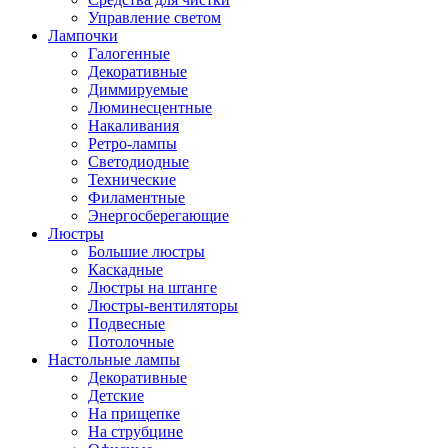
Управление светом
Лампочки
Галогенные
Декоративные
Диммируемые
Люминесцентные
Накаливания
Ретро-лампы
Светодиодные
Технические
Филаментные
Энергосберегающие
Люстры
Большие люстры
Каскадные
Люстры на штанге
Люстры-вентиляторы
Подвесные
Потолочные
Настольные лампы
Декоративные
Детские
На прищепке
На струбцине