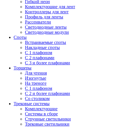
Гибкий неон
Комплектующие для лент
Контроллеры для лент
Профиль для ленты
Рассеиватели
Светодиодные ленты
Светодиодные модули
Споты
Встраиваемые споты
Накладные споты
С 1 плафоном
С 2 плафонами
С 3 и более плафонами
Торшеры
Для чтения
Изогнутые
На треноге
С 1 плафоном
С 2 и более плафонами
Со столиком
Трековые системы
Комплектующие
Системы в сборе
Струнные светильники
Трековые светильники