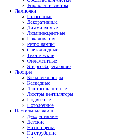
Управление светом
Лампочки
Галогенные
Декоративные
Диммируемые
Люминесцентные
Накаливания
Ретро-лампы
Светодиодные
Технические
Филаментные
Энергосберегающие
Люстры
Большие люстры
Каскадные
Люстры на штанге
Люстры-вентиляторы
Подвесные
Потолочные
Настольные лампы
Декоративные
Детские
На прищепке
На струбцине