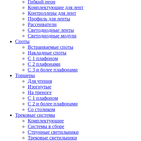
Гибкий неон
Комплектующие для лент
Контроллеры для лент
Профиль для ленты
Рассеиватели
Светодиодные ленты
Светодиодные модули
Споты
Встраиваемые споты
Накладные споты
С 1 плафоном
С 2 плафонами
С 3 и более плафонами
Торшеры
Для чтения
Изогнутые
На треноге
С 1 плафоном
С 2 и более плафонами
Со столиком
Трековые системы
Комплектующие
Системы в сборе
Струнные светильники
Трековые светильники