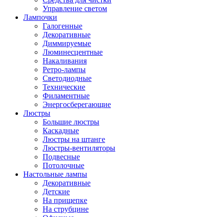
Управление светом
Лампочки
Галогенные
Декоративные
Диммируемые
Люминесцентные
Накаливания
Ретро-лампы
Светодиодные
Технические
Филаментные
Энергосберегающие
Люстры
Большие люстры
Каскадные
Люстры на штанге
Люстры-вентиляторы
Подвесные
Потолочные
Настольные лампы
Декоративные
Детские
На прищепке
На струбцине