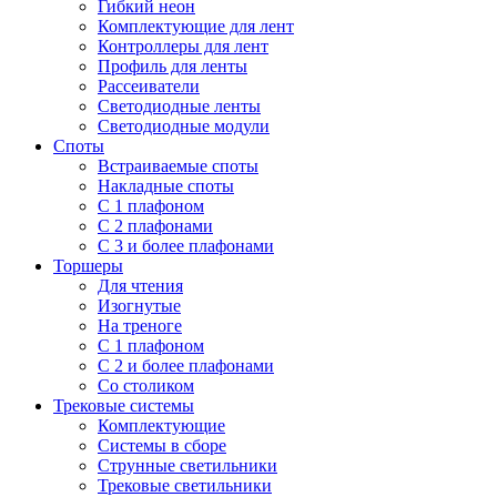
Гибкий неон
Комплектующие для лент
Контроллеры для лент
Профиль для ленты
Рассеиватели
Светодиодные ленты
Светодиодные модули
Споты
Встраиваемые споты
Накладные споты
С 1 плафоном
С 2 плафонами
С 3 и более плафонами
Торшеры
Для чтения
Изогнутые
На треноге
С 1 плафоном
С 2 и более плафонами
Со столиком
Трековые системы
Комплектующие
Системы в сборе
Струнные светильники
Трековые светильники