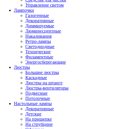
Управление светом
Лампочки
Галогенные
Декоративные
Диммируемые
Люминесцентные
Накаливания
Ретро-лампы
Светодиодные
Технические
Филаментные
Энергосберегающие
Люстры
Большие люстры
Каскадные
Люстры на штанге
Люстры-вентиляторы
Подвесные
Потолочные
Настольные лампы
Декоративные
Детские
На прищепке
На струбцине