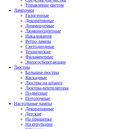
Управление светом
Лампочки
Галогенные
Декоративные
Диммируемые
Люминесцентные
Накаливания
Ретро-лампы
Светодиодные
Технические
Филаментные
Энергосберегающие
Люстры
Большие люстры
Каскадные
Люстры на штанге
Люстры-вентиляторы
Подвесные
Потолочные
Настольные лампы
Декоративные
Детские
На прищепке
На струбцине