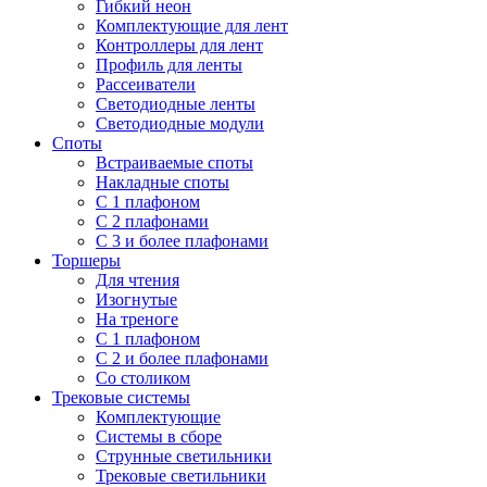
Гибкий неон
Комплектующие для лент
Контроллеры для лент
Профиль для ленты
Рассеиватели
Светодиодные ленты
Светодиодные модули
Споты
Встраиваемые споты
Накладные споты
С 1 плафоном
С 2 плафонами
С 3 и более плафонами
Торшеры
Для чтения
Изогнутые
На треноге
С 1 плафоном
С 2 и более плафонами
Со столиком
Трековые системы
Комплектующие
Системы в сборе
Струнные светильники
Трековые светильники