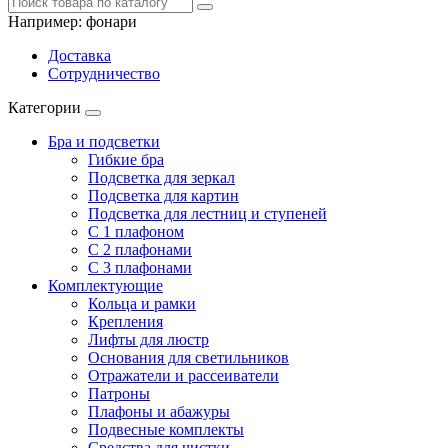
Например:
фонари
Доставка
Сотрудничество
Категории
Бра и подсветки
Гибкие бра
Подсветка для зеркал
Подсветка для картин
Подсветка для лестниц и ступеней
С 1 плафоном
С 2 плафонами
С 3 плафонами
Комплектующие
Кольца и рамки
Крепления
Лифты для люстр
Основания для светильников
Отражатели и рассеиватели
Патроны
Плафоны и абажуры
Подвесные комплекты
Средства для чистки