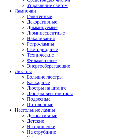
Управление светом
Лампочки
Галогенные
Декоративные
Диммируемые
Люминесцентные
Накаливания
Ретро-лампы
Светодиодные
Технические
Филаментные
Энергосберегающие
Люстры
Большие люстры
Каскадные
Люстры на штанге
Люстры-вентиляторы
Подвесные
Потолочные
Настольные лампы
Декоративные
Детские
На прищепке
На струбцине