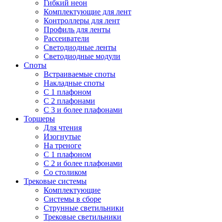
Гибкий неон
Комплектующие для лент
Контроллеры для лент
Профиль для ленты
Рассеиватели
Светодиодные ленты
Светодиодные модули
Споты
Встраиваемые споты
Накладные споты
С 1 плафоном
С 2 плафонами
С 3 и более плафонами
Торшеры
Для чтения
Изогнутые
На треноге
С 1 плафоном
С 2 и более плафонами
Со столиком
Трековые системы
Комплектующие
Системы в сборе
Струнные светильники
Трековые светильники