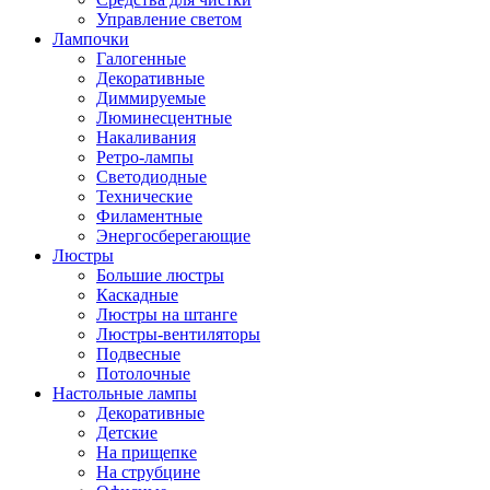
Управление светом
Лампочки
Галогенные
Декоративные
Диммируемые
Люминесцентные
Накаливания
Ретро-лампы
Светодиодные
Технические
Филаментные
Энергосберегающие
Люстры
Большие люстры
Каскадные
Люстры на штанге
Люстры-вентиляторы
Подвесные
Потолочные
Настольные лампы
Декоративные
Детские
На прищепке
На струбцине