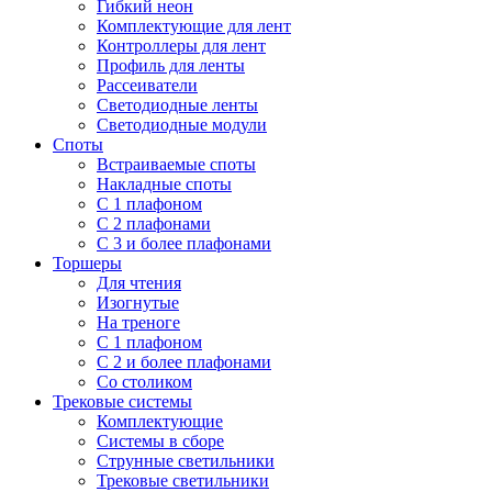
Гибкий неон
Комплектующие для лент
Контроллеры для лент
Профиль для ленты
Рассеиватели
Светодиодные ленты
Светодиодные модули
Споты
Встраиваемые споты
Накладные споты
С 1 плафоном
С 2 плафонами
С 3 и более плафонами
Торшеры
Для чтения
Изогнутые
На треноге
С 1 плафоном
С 2 и более плафонами
Со столиком
Трековые системы
Комплектующие
Системы в сборе
Струнные светильники
Трековые светильники