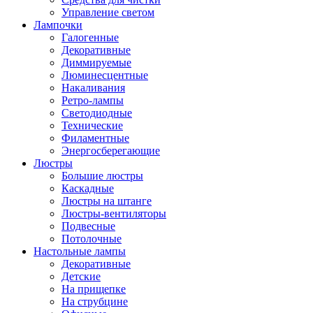
Управление светом
Лампочки
Галогенные
Декоративные
Диммируемые
Люминесцентные
Накаливания
Ретро-лампы
Светодиодные
Технические
Филаментные
Энергосберегающие
Люстры
Большие люстры
Каскадные
Люстры на штанге
Люстры-вентиляторы
Подвесные
Потолочные
Настольные лампы
Декоративные
Детские
На прищепке
На струбцине