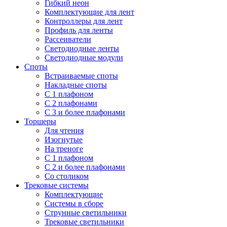
Гибкий неон
Комплектующие для лент
Контроллеры для лент
Профиль для ленты
Рассеиватели
Светодиодные ленты
Светодиодные модули
Споты
Встраиваемые споты
Накладные споты
С 1 плафоном
С 2 плафонами
С 3 и более плафонами
Торшеры
Для чтения
Изогнутые
На треноге
С 1 плафоном
С 2 и более плафонами
Со столиком
Трековые системы
Комплектующие
Системы в сборе
Струнные светильники
Трековые светильники