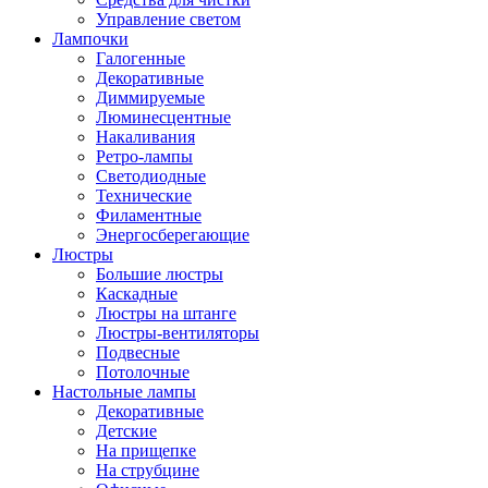
Управление светом
Лампочки
Галогенные
Декоративные
Диммируемые
Люминесцентные
Накаливания
Ретро-лампы
Светодиодные
Технические
Филаментные
Энергосберегающие
Люстры
Большие люстры
Каскадные
Люстры на штанге
Люстры-вентиляторы
Подвесные
Потолочные
Настольные лампы
Декоративные
Детские
На прищепке
На струбцине