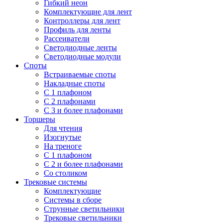
Гибкий неон
Комплектующие для лент
Контроллеры для лент
Профиль для ленты
Рассеиватели
Светодиодные ленты
Светодиодные модули
Споты
Встраиваемые споты
Накладные споты
С 1 плафоном
С 2 плафонами
С 3 и более плафонами
Торшеры
Для чтения
Изогнутые
На треноге
С 1 плафоном
С 2 и более плафонами
Со столиком
Трековые системы
Комплектующие
Системы в сборе
Струнные светильники
Трековые светильники