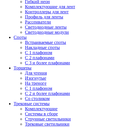
Гибкий неон
Комплектующие для лент
Контроллеры для лент
Профиль для ленты
Рассеиватели
Светодиодные ленты
Светодиодные модули
Споты
Встраиваемые споты
Накладные споты
С 1 плафоном
С 2 плафонами
С 3 и более плафонами
Торшеры
Для чтения
Изогнутые
На треноге
С 1 плафоном
С 2 и более плафонами
Со столиком
Трековые системы
Комплектующие
Системы в сборе
Струнные светильники
Трековые светильники