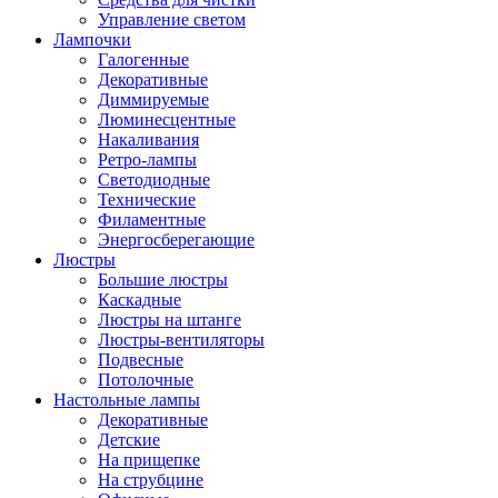
Управление светом
Лампочки
Галогенные
Декоративные
Диммируемые
Люминесцентные
Накаливания
Ретро-лампы
Светодиодные
Технические
Филаментные
Энергосберегающие
Люстры
Большие люстры
Каскадные
Люстры на штанге
Люстры-вентиляторы
Подвесные
Потолочные
Настольные лампы
Декоративные
Детские
На прищепке
На струбцине