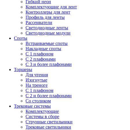
Гибкий неон
Комплектующие для лент
Контроллеры для лент
Профиль для ленты
Рассеиватели
Светодиодные ленты
Светодиодные модули
Споты
Встраиваемые споты
Накладные споты
С 1 плафоном
С 2 плафонами
С 3 и более плафонами
Торшеры
Для чтения
Изогнутые
На треноге
С 1 плафоном
С 2 и более плафонами
Со столиком
Трековые системы
Комплектующие
Системы в сборе
Струнные светильники
Трековые светильники