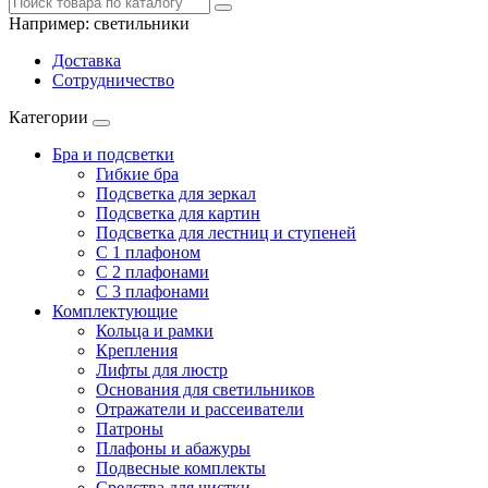
Например:
светильники
Доставка
Сотрудничество
Категории
Бра и подсветки
Гибкие бра
Подсветка для зеркал
Подсветка для картин
Подсветка для лестниц и ступеней
С 1 плафоном
С 2 плафонами
С 3 плафонами
Комплектующие
Кольца и рамки
Крепления
Лифты для люстр
Основания для светильников
Отражатели и рассеиватели
Патроны
Плафоны и абажуры
Подвесные комплекты
Средства для чистки