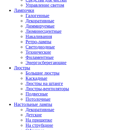
Управление светом
Лампочки
Галогенные
Декоративные
Диммируемые
Люминесцентные
Накаливания
Ретро-лампы
Светодиодные
Технические
Филаментные
Энергосберегающие
Люстры
Большие люстры
Каскадные
Люстры на штанге
Люстры-вентиляторы
Подвесные
Потолочные
Настольные лампы
Декоративные
Детские
На прищепке
На струбцине