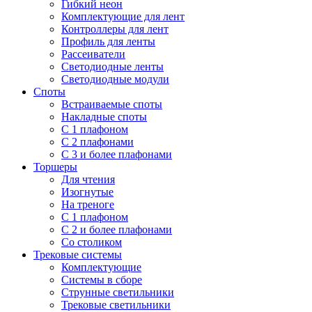
Гибкий неон
Комплектующие для лент
Контроллеры для лент
Профиль для ленты
Рассеиватели
Светодиодные ленты
Светодиодные модули
Споты
Встраиваемые споты
Накладные споты
С 1 плафоном
С 2 плафонами
С 3 и более плафонами
Торшеры
Для чтения
Изогнутые
На треноге
С 1 плафоном
С 2 и более плафонами
Со столиком
Трековые системы
Комплектующие
Системы в сборе
Струнные светильники
Трековые светильники