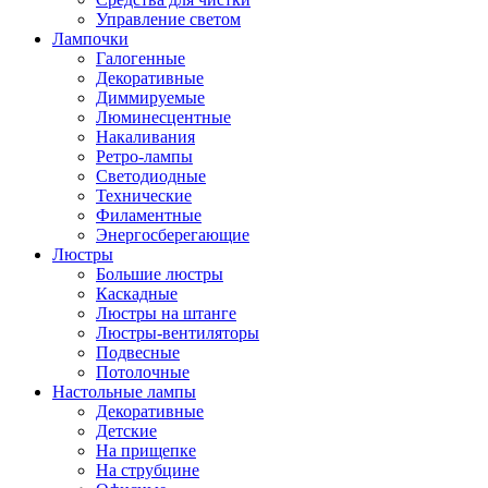
Управление светом
Лампочки
Галогенные
Декоративные
Диммируемые
Люминесцентные
Накаливания
Ретро-лампы
Светодиодные
Технические
Филаментные
Энергосберегающие
Люстры
Большие люстры
Каскадные
Люстры на штанге
Люстры-вентиляторы
Подвесные
Потолочные
Настольные лампы
Декоративные
Детские
На прищепке
На струбцине