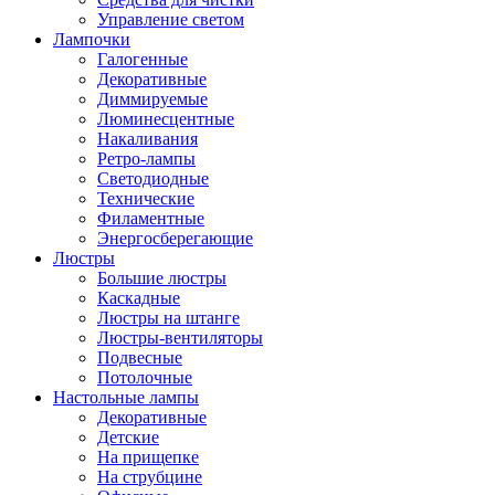
Управление светом
Лампочки
Галогенные
Декоративные
Диммируемые
Люминесцентные
Накаливания
Ретро-лампы
Светодиодные
Технические
Филаментные
Энергосберегающие
Люстры
Большие люстры
Каскадные
Люстры на штанге
Люстры-вентиляторы
Подвесные
Потолочные
Настольные лампы
Декоративные
Детские
На прищепке
На струбцине