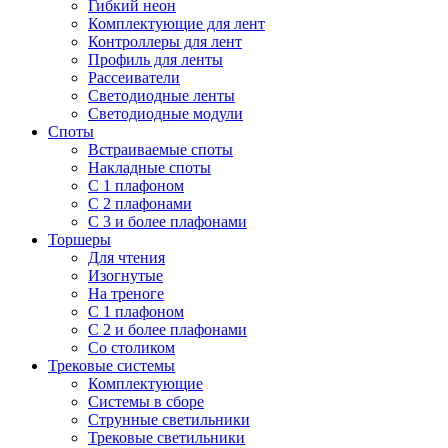
Гибкий неон
Комплектующие для лент
Контроллеры для лент
Профиль для ленты
Рассеиватели
Светодиодные ленты
Светодиодные модули
Споты
Встраиваемые споты
Накладные споты
С 1 плафоном
С 2 плафонами
С 3 и более плафонами
Торшеры
Для чтения
Изогнутые
На треноге
С 1 плафоном
С 2 и более плафонами
Со столиком
Трековые системы
Комплектующие
Системы в сборе
Струнные светильники
Трековые светильники