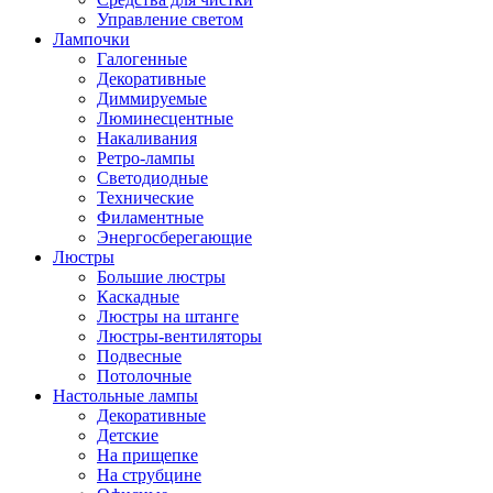
Управление светом
Лампочки
Галогенные
Декоративные
Диммируемые
Люминесцентные
Накаливания
Ретро-лампы
Светодиодные
Технические
Филаментные
Энергосберегающие
Люстры
Большие люстры
Каскадные
Люстры на штанге
Люстры-вентиляторы
Подвесные
Потолочные
Настольные лампы
Декоративные
Детские
На прищепке
На струбцине