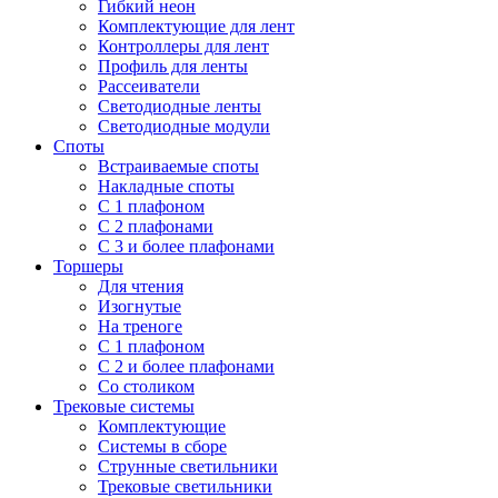
Гибкий неон
Комплектующие для лент
Контроллеры для лент
Профиль для ленты
Рассеиватели
Светодиодные ленты
Светодиодные модули
Споты
Встраиваемые споты
Накладные споты
С 1 плафоном
С 2 плафонами
С 3 и более плафонами
Торшеры
Для чтения
Изогнутые
На треноге
С 1 плафоном
С 2 и более плафонами
Со столиком
Трековые системы
Комплектующие
Системы в сборе
Струнные светильники
Трековые светильники