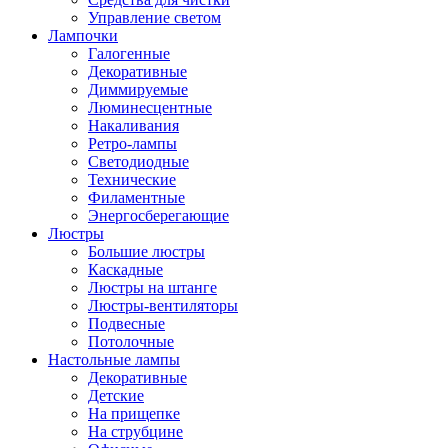
Управление светом
Лампочки
Галогенные
Декоративные
Диммируемые
Люминесцентные
Накаливания
Ретро-лампы
Светодиодные
Технические
Филаментные
Энергосберегающие
Люстры
Большие люстры
Каскадные
Люстры на штанге
Люстры-вентиляторы
Подвесные
Потолочные
Настольные лампы
Декоративные
Детские
На прищепке
На струбцине