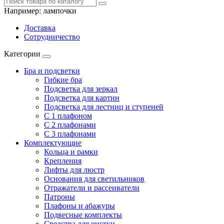
Например:
лампочки
Доставка
Сотрудничество
Категории
Бра и подсветки
Гибкие бра
Подсветка для зеркал
Подсветка для картин
Подсветка для лестниц и ступеней
С 1 плафоном
С 2 плафонами
С 3 плафонами
Комплектующие
Кольца и рамки
Крепления
Лифты для люстр
Основания для светильников
Отражатели и рассеиватели
Патроны
Плафоны и абажуры
Подвесные комплекты
Средства для чистки