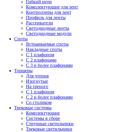
Гибкий неон
Комплектующие для лент
Контроллеры для лент
Профиль для ленты
Рассеиватели
Светодиодные ленты
Светодиодные модули
Споты
Встраиваемые споты
Накладные споты
С 1 плафоном
С 2 плафонами
С 3 и более плафонами
Торшеры
Для чтения
Изогнутые
На треноге
С 1 плафоном
С 2 и более плафонами
Со столиком
Трековые системы
Комплектующие
Системы в сборе
Струнные светильники
Трековые светильники