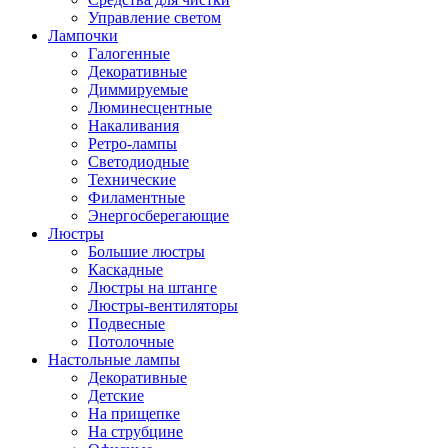
Управление светом
Лампочки
Галогенные
Декоративные
Диммируемые
Люминесцентные
Накаливания
Ретро-лампы
Светодиодные
Технические
Филаментные
Энергосберегающие
Люстры
Большие люстры
Каскадные
Люстры на штанге
Люстры-вентиляторы
Подвесные
Потолочные
Настольные лампы
Декоративные
Детские
На прищепке
На струбцине