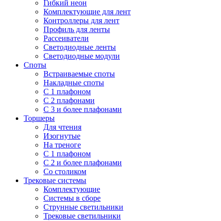
Гибкий неон
Комплектующие для лент
Контроллеры для лент
Профиль для ленты
Рассеиватели
Светодиодные ленты
Светодиодные модули
Споты
Встраиваемые споты
Накладные споты
С 1 плафоном
С 2 плафонами
С 3 и более плафонами
Торшеры
Для чтения
Изогнутые
На треноге
С 1 плафоном
С 2 и более плафонами
Со столиком
Трековые системы
Комплектующие
Системы в сборе
Струнные светильники
Трековые светильники