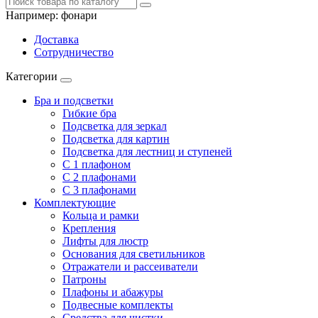
Например:
фонари
Доставка
Сотрудничество
Категории
Бра и подсветки
Гибкие бра
Подсветка для зеркал
Подсветка для картин
Подсветка для лестниц и ступеней
С 1 плафоном
С 2 плафонами
С 3 плафонами
Комплектующие
Кольца и рамки
Крепления
Лифты для люстр
Основания для светильников
Отражатели и рассеиватели
Патроны
Плафоны и абажуры
Подвесные комплекты
Средства для чистки