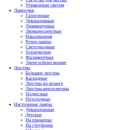
Управление светом
Лампочки
Галогенные
Декоративные
Диммируемые
Люминесцентные
Накаливания
Ретро-лампы
Светодиодные
Технические
Филаментные
Энергосберегающие
Люстры
Большие люстры
Каскадные
Люстры на штанге
Люстры-вентиляторы
Подвесные
Потолочные
Настольные лампы
Декоративные
Детские
На прищепке
На струбцине