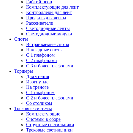
Гибкий неон
Комплектующие для лент
Контроллеры для лент
Профиль для ленты
Рассеиватели
Светодиодные ленты
Светодиодные модули
Споты
Встраиваемые споты
Накладные споты
С 1 плафоном
С 2 плафонами
С 3 и более плафонами
Торшеры
Для чтения
Изогнутые
На треноге
С 1 плафоном
С 2 и более плафонами
Со столиком
Трековые системы
Комплектующие
Системы в сборе
Струнные светильники
Трековые светильники