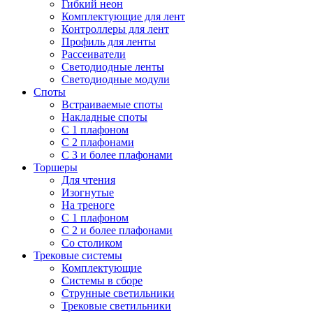
Гибкий неон
Комплектующие для лент
Контроллеры для лент
Профиль для ленты
Рассеиватели
Светодиодные ленты
Светодиодные модули
Споты
Встраиваемые споты
Накладные споты
С 1 плафоном
С 2 плафонами
С 3 и более плафонами
Торшеры
Для чтения
Изогнутые
На треноге
С 1 плафоном
С 2 и более плафонами
Со столиком
Трековые системы
Комплектующие
Системы в сборе
Струнные светильники
Трековые светильники