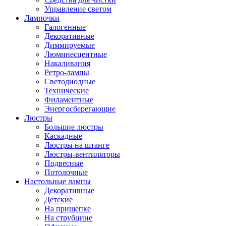
Управление светом
Лампочки
Галогенные
Декоративные
Диммируемые
Люминесцентные
Накаливания
Ретро-лампы
Светодиодные
Технические
Филаментные
Энергосберегающие
Люстры
Большие люстры
Каскадные
Люстры на штанге
Люстры-вентиляторы
Подвесные
Потолочные
Настольные лампы
Декоративные
Детские
На прищепке
На струбцине