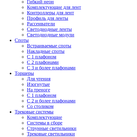
Гибкий неон
Комплектующие для лент
Контроллеры для лент
Профиль для ленты
Рассеиватели
Светодиодные ленты
Светодиодные модули
Споты
Встраиваемые споты
Накладные споты
С 1 плафоном
С 2 плафонами
С 3 и более плафонами
Торшеры
Для чтения
Изогнутые
На треноге
С 1 плафоном
С 2 и более плафонами
Со столиком
Трековые системы
Комплектующие
Системы в сборе
Струнные светильники
Трековые светильники