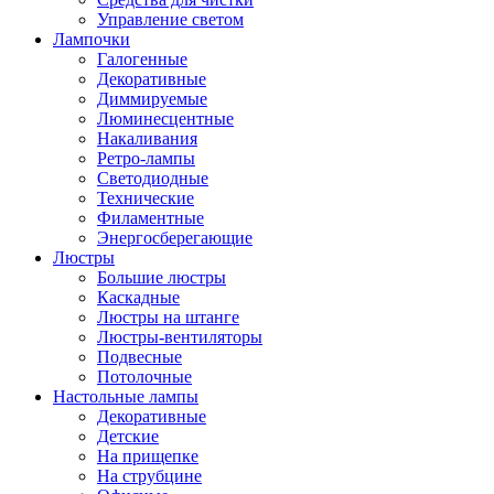
Управление светом
Лампочки
Галогенные
Декоративные
Диммируемые
Люминесцентные
Накаливания
Ретро-лампы
Светодиодные
Технические
Филаментные
Энергосберегающие
Люстры
Большие люстры
Каскадные
Люстры на штанге
Люстры-вентиляторы
Подвесные
Потолочные
Настольные лампы
Декоративные
Детские
На прищепке
На струбцине