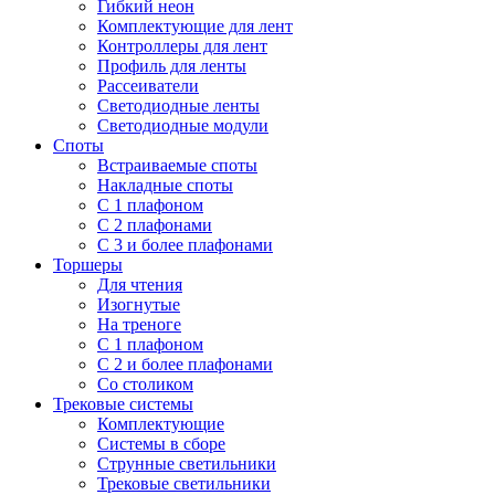
Гибкий неон
Комплектующие для лент
Контроллеры для лент
Профиль для ленты
Рассеиватели
Светодиодные ленты
Светодиодные модули
Споты
Встраиваемые споты
Накладные споты
С 1 плафоном
С 2 плафонами
С 3 и более плафонами
Торшеры
Для чтения
Изогнутые
На треноге
С 1 плафоном
С 2 и более плафонами
Со столиком
Трековые системы
Комплектующие
Системы в сборе
Струнные светильники
Трековые светильники