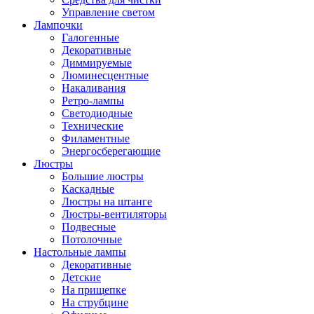
Управление светом
Лампочки
Галогенные
Декоративные
Диммируемые
Люминесцентные
Накаливания
Ретро-лампы
Светодиодные
Технические
Филаментные
Энергосберегающие
Люстры
Большие люстры
Каскадные
Люстры на штанге
Люстры-вентиляторы
Подвесные
Потолочные
Настольные лампы
Декоративные
Детские
На прищепке
На струбцине