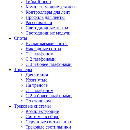
Гибкий неон
Комплектующие для лент
Контроллеры для лент
Профиль для ленты
Рассеиватели
Светодиодные ленты
Светодиодные модули
Споты
Встраиваемые споты
Накладные споты
С 1 плафоном
С 2 плафонами
С 3 и более плафонами
Торшеры
Для чтения
Изогнутые
На треноге
С 1 плафоном
С 2 и более плафонами
Со столиком
Трековые системы
Комплектующие
Системы в сборе
Струнные светильники
Трековые светильники