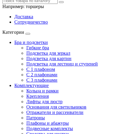
Например:
торшеры
Доставка
Сотрудничество
Категории
Бра и подсветки
Гибкие бра
Подсветка для зеркал
Подсветка для картин
Подсветка для лестниц и ступеней
С 1 плафоном
С 2 плафонами
С 3 плафонами
Комплектующие
Кольца и рамки
Крепления
Лифты для люстр
Основания для светильников
Отражатели и рассеиватели
Патроны
Плафоны и абажуры
Подвесные комплекты
Средства для чистки