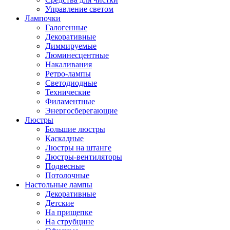
Управление светом
Лампочки
Галогенные
Декоративные
Диммируемые
Люминесцентные
Накаливания
Ретро-лампы
Светодиодные
Технические
Филаментные
Энергосберегающие
Люстры
Большие люстры
Каскадные
Люстры на штанге
Люстры-вентиляторы
Подвесные
Потолочные
Настольные лампы
Декоративные
Детские
На прищепке
На струбцине