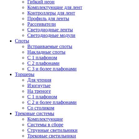
Гибкий неон
Комплектующие для лент
Контроллеры для лент
Профиль для ленты
Рассеиватели
Светодиодные ленты
Светодиодные модули
Споты
Встраиваемые споты
Накладные споты
С 1 плафоном
С 2 плафонами
С 3 и более плафонами
Торшеры
Для чтения
Изогнутые
На треноге
С 1 плафоном
С 2 и более плафонами
Со столиком
Трековые системы
Комплектующие
Системы в сборе
Струнные светильники
Трековые светильники