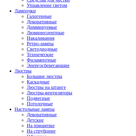
Управление светом
Лампочки
Галогенные
Декоративные
Диммируемые
Люминесцентные
Накаливания
Ретро-лампы
Светодиодные
Технические
Филаментные
Энергосберегающие
Люстры
Большие люстры
Каскадные
Люстры на штанге
Люстры-вентиляторы
Подвесные
Потолочные
Настольные лампы
Декоративные
Детские
На прищепке
На струбцине