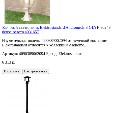
Уличный светильник Elektrostandard Andromeda S GLYF-8024S
белое золото a031657
Изумительная модель 4690389062094 от немецкой компании
Elektrostandard относится к коллекции Androme..
Артикул:
4690389062094
Бренд:
Elektrostandard
6 313 р.
В корзину
Быстрый заказ