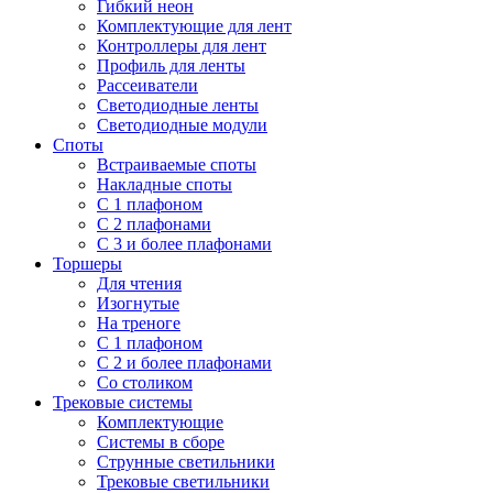
Гибкий неон
Комплектующие для лент
Контроллеры для лент
Профиль для ленты
Рассеиватели
Светодиодные ленты
Светодиодные модули
Споты
Встраиваемые споты
Накладные споты
С 1 плафоном
С 2 плафонами
С 3 и более плафонами
Торшеры
Для чтения
Изогнутые
На треноге
С 1 плафоном
С 2 и более плафонами
Со столиком
Трековые системы
Комплектующие
Системы в сборе
Струнные светильники
Трековые светильники