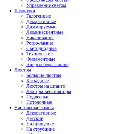
Управление светом
Лампочки
Галогенные
Декоративные
Диммируемые
Люминесцентные
Накаливания
Ретро-лампы
Светодиодные
Технические
Филаментные
Энергосберегающие
Люстры
Большие люстры
Каскадные
Люстры на штанге
Люстры-вентиляторы
Подвесные
Потолочные
Настольные лампы
Декоративные
Детские
На прищепке
На струбцине