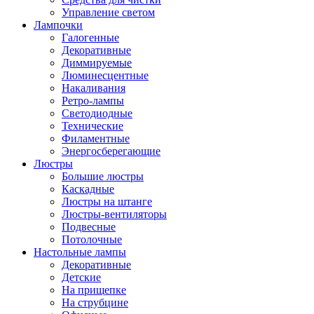
Управление светом
Лампочки
Галогенные
Декоративные
Диммируемые
Люминесцентные
Накаливания
Ретро-лампы
Светодиодные
Технические
Филаментные
Энергосберегающие
Люстры
Большие люстры
Каскадные
Люстры на штанге
Люстры-вентиляторы
Подвесные
Потолочные
Настольные лампы
Декоративные
Детские
На прищепке
На струбцине