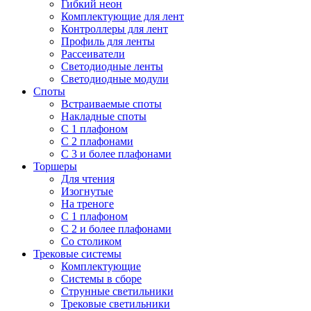
Гибкий неон
Комплектующие для лент
Контроллеры для лент
Профиль для ленты
Рассеиватели
Светодиодные ленты
Светодиодные модули
Споты
Встраиваемые споты
Накладные споты
С 1 плафоном
С 2 плафонами
С 3 и более плафонами
Торшеры
Для чтения
Изогнутые
На треноге
С 1 плафоном
С 2 и более плафонами
Со столиком
Трековые системы
Комплектующие
Системы в сборе
Струнные светильники
Трековые светильники