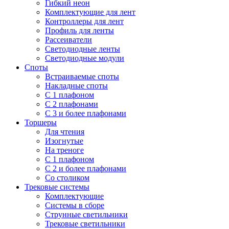
Гибкий неон
Комплектующие для лент
Контроллеры для лент
Профиль для ленты
Рассеиватели
Светодиодные ленты
Светодиодные модули
Споты
Встраиваемые споты
Накладные споты
С 1 плафоном
С 2 плафонами
С 3 и более плафонами
Торшеры
Для чтения
Изогнутые
На треноге
С 1 плафоном
С 2 и более плафонами
Со столиком
Трековые системы
Комплектующие
Системы в сборе
Струнные светильники
Трековые светильники