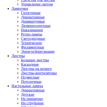
Управление светом
Лампочки
Галогенные
Декоративные
Диммируемые
Люминесцентные
Накаливания
Ретро-лампы
Светодиодные
Технические
Филаментные
Энергосберегающие
Люстры
Большие люстры
Каскадные
Люстры на штанге
Люстры-вентиляторы
Подвесные
Потолочные
Настольные лампы
Декоративные
Детские
На прищепке
На струбцине