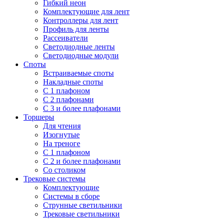
Гибкий неон
Комплектующие для лент
Контроллеры для лент
Профиль для ленты
Рассеиватели
Светодиодные ленты
Светодиодные модули
Споты
Встраиваемые споты
Накладные споты
С 1 плафоном
С 2 плафонами
С 3 и более плафонами
Торшеры
Для чтения
Изогнутые
На треноге
С 1 плафоном
С 2 и более плафонами
Со столиком
Трековые системы
Комплектующие
Системы в сборе
Струнные светильники
Трековые светильники