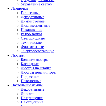
Управление светом
Лампочки
Галогенные
Декоративные
Диммируемые
Люминесцентные
Накаливания
Ретро-лампы
Светодиодные
Технические
Филаментные
Энергосберегающие
Люстры
Большие люстры
Каскадные
Люстры на штанге
Люстры-вентиляторы
Подвесные
Потолочные
Настольные лампы
Декоративные
Детские
На прищепке
На струбцине