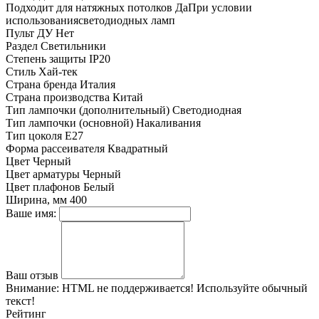
Подходит для натяжных потолков
ДаПри условии
использованиясветодиодных ламп
Пульт ДУ
Нет
Раздел
Светильники
Степень защиты
IP20
Стиль
Хай-тек
Страна бренда
Италия
Страна производства
Китай
Тип лампочки (дополнительный)
Светодиодная
Тип лампочки (основной)
Накаливания
Тип цоколя
E27
Форма рассеивателя
Квадратный
Цвет
Черный
Цвет арматуры
Черный
Цвет плафонов
Белый
Ширина, мм
400
Ваше имя:
Ваш отзыв
Внимание:
HTML не поддерживается! Используйте обычный
текст!
Рейтинг