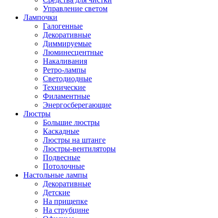
Управление светом
Лампочки
Галогенные
Декоративные
Диммируемые
Люминесцентные
Накаливания
Ретро-лампы
Светодиодные
Технические
Филаментные
Энергосберегающие
Люстры
Большие люстры
Каскадные
Люстры на штанге
Люстры-вентиляторы
Подвесные
Потолочные
Настольные лампы
Декоративные
Детские
На прищепке
На струбцине