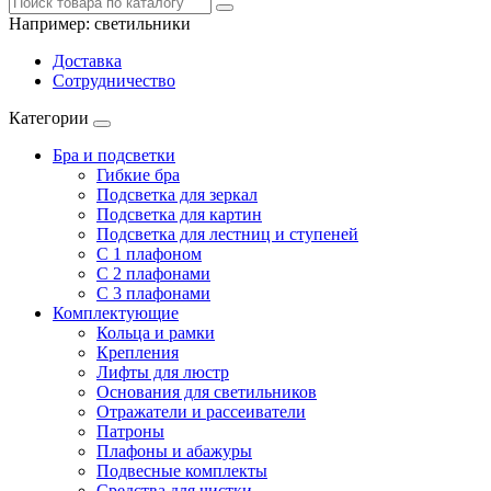
Например:
светильники
Доставка
Сотрудничество
Категории
Бра и подсветки
Гибкие бра
Подсветка для зеркал
Подсветка для картин
Подсветка для лестниц и ступеней
С 1 плафоном
С 2 плафонами
С 3 плафонами
Комплектующие
Кольца и рамки
Крепления
Лифты для люстр
Основания для светильников
Отражатели и рассеиватели
Патроны
Плафоны и абажуры
Подвесные комплекты
Средства для чистки