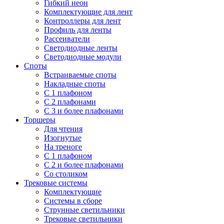
Гибкий неон
Комплектующие для лент
Контроллеры для лент
Профиль для ленты
Рассеиватели
Светодиодные ленты
Светодиодные модули
Споты
Встраиваемые споты
Накладные споты
С 1 плафоном
С 2 плафонами
С 3 и более плафонами
Торшеры
Для чтения
Изогнутые
На треноге
С 1 плафоном
С 2 и более плафонами
Со столиком
Трековые системы
Комплектующие
Системы в сборе
Струнные светильники
Трековые светильники