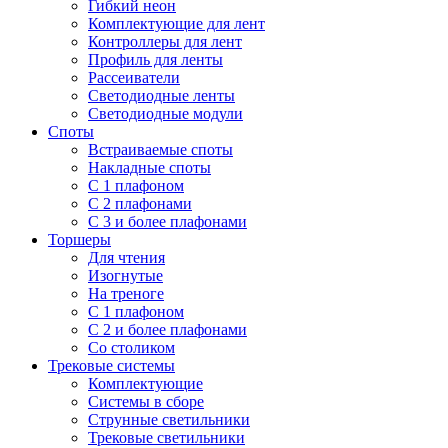
Гибкий неон
Комплектующие для лент
Контроллеры для лент
Профиль для ленты
Рассеиватели
Светодиодные ленты
Светодиодные модули
Споты
Встраиваемые споты
Накладные споты
С 1 плафоном
С 2 плафонами
С 3 и более плафонами
Торшеры
Для чтения
Изогнутые
На треноге
С 1 плафоном
С 2 и более плафонами
Со столиком
Трековые системы
Комплектующие
Системы в сборе
Струнные светильники
Трековые светильники