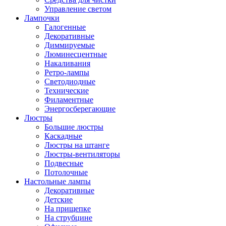
Управление светом
Лампочки
Галогенные
Декоративные
Диммируемые
Люминесцентные
Накаливания
Ретро-лампы
Светодиодные
Технические
Филаментные
Энергосберегающие
Люстры
Большие люстры
Каскадные
Люстры на штанге
Люстры-вентиляторы
Подвесные
Потолочные
Настольные лампы
Декоративные
Детские
На прищепке
На струбцине