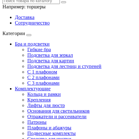
Например:
торшеры
Доставка
Сотрудничество
Категории
Бра и подсветки
Гибкие бра
Подсветка для зеркал
Подсветка для картин
Подсветка для лестниц и ступеней
С 1 плафоном
С 2 плафонами
С 3 плафонами
Комплектующие
Кольца и рамки
Крепления
Лифты для люстр
Основания для светильников
Отражатели и рассеиватели
Патроны
Плафоны и абажуры
Подвесные комплекты
Средства для чистки