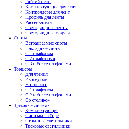
Гибкий неон
Комплектующие для лент
Контроллеры для лент
Профиль для ленты
Рассеиватели
Светодиодные ленты
Светодиодные модули
Споты
Встраиваемые споты
Накладные споты
С 1 плафоном
С 2 плафонами
С 3 и более плафонами
Торшеры
Для чтения
Изогнутые
На треноге
С 1 плафоном
С 2 и более плафонами
Со столиком
Трековые системы
Комплектующие
Системы в сборе
Струнные светильники
Трековые светильники