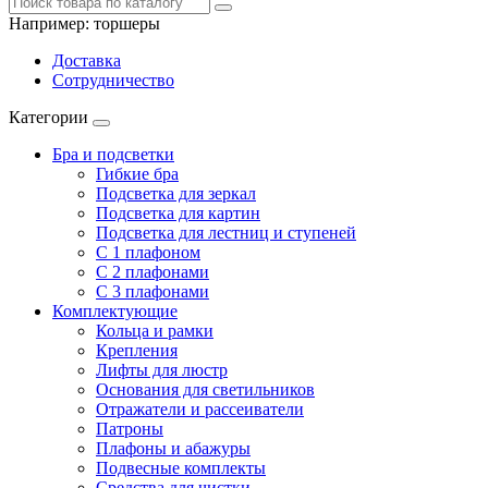
Например:
торшеры
Доставка
Сотрудничество
Категории
Бра и подсветки
Гибкие бра
Подсветка для зеркал
Подсветка для картин
Подсветка для лестниц и ступеней
С 1 плафоном
С 2 плафонами
С 3 плафонами
Комплектующие
Кольца и рамки
Крепления
Лифты для люстр
Основания для светильников
Отражатели и рассеиватели
Патроны
Плафоны и абажуры
Подвесные комплекты
Средства для чистки