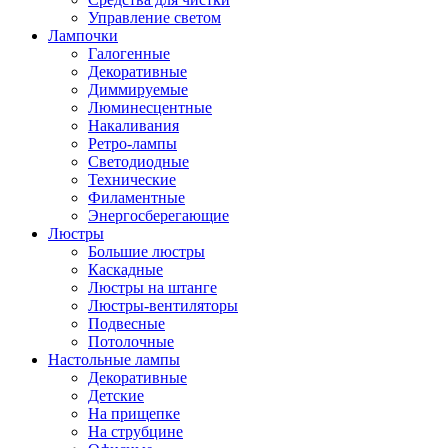
Управление светом
Лампочки
Галогенные
Декоративные
Диммируемые
Люминесцентные
Накаливания
Ретро-лампы
Светодиодные
Технические
Филаментные
Энергосберегающие
Люстры
Большие люстры
Каскадные
Люстры на штанге
Люстры-вентиляторы
Подвесные
Потолочные
Настольные лампы
Декоративные
Детские
На прищепке
На струбцине